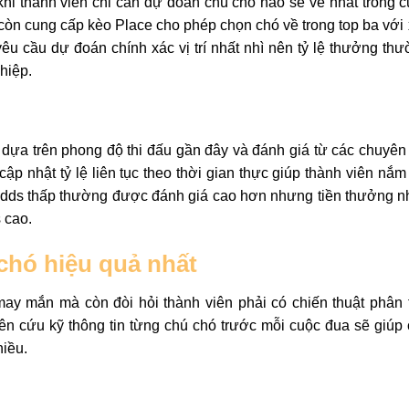
hi thành viên chỉ cần dự đoán chú chó nào sẽ về nhất trong 
còn cung cấp kèo Place cho phép chọn chó về trong top ba với
êu cầu dự đoán chính xác vị trí nhất nhì nên tỷ lệ thưởng th
hiệp.
ó dựa trên phong độ thi đấu gần đây và đánh giá từ các chuyên
cập nhật tỷ lệ liên tục theo thời gian thực giúp thành viên nắm
 odds thấp thường được đánh giá cao hơn nhưng tiền thưởng 
 cao.
chó hiệu quả nhất
y mắn mà còn đòi hỏi thành viên phải có chiến thuật phân 
hiên cứu kỹ thông tin từng chú chó trước mỗi cuộc đua sẽ giúp
hiều.