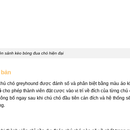
ện sảnh kèo bóng đua chó hiện đại
 bản
chú chó greyhound được đánh số và phân biệt bằng màu áo k
ó
cho phép thành viên đặt cược vào vị trí về đích của từng chú
ông bố ngay sau khi chú chó đầu tiên cán đích và hệ thống s
ng.