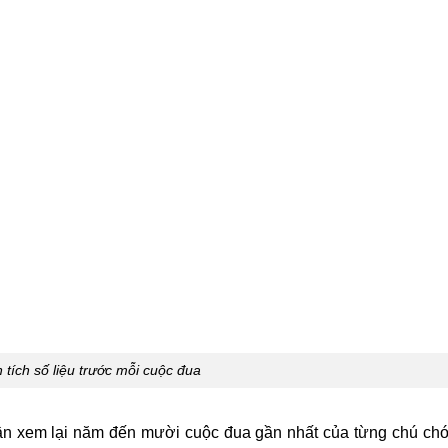
 tích số liệu trước mỗi cuộc đua
n xem lại năm đến mười cuộc đua gần nhất của từng chú chó