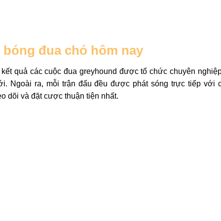
èo bóng đua chó hôm nay
 kết quả các cuộc đua greyhound được tổ chức chuyên nghiệp
i. Ngoài ra, mỗi trận đấu đều được phát sóng trực tiếp với 
o dõi và đặt cược thuận tiện nhất.