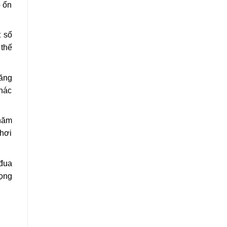
ộ ổn
t số
 thế
ăng
khác
 năm
chơi
đua
rọng