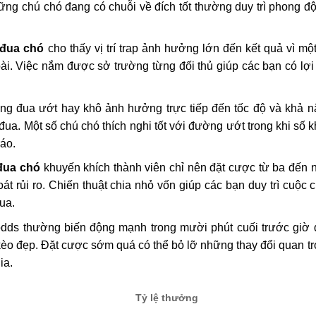
ững chú chó đang có chuỗi về đích tốt thường duy trì phong đ
đua chó
cho thấy vị trí trap ảnh hưởng lớn đến kết quả vì mộ
ài. Việc nắm được sở trường từng đối thủ giúp các bạn có lợi
g đua ướt hay khô ảnh hưởng trực tiếp đến tốc độ và khả n
ua. Một số chú chó thích nghi tốt với đường ướt trong khi số 
ráo.
đua chó
khuyến khích thành viên chỉ nên đặt cược từ ba đến
át rủi ro. Chiến thuật chia nhỏ vốn giúp các bạn duy trì cuộc 
ua.
odds thường biến động mạnh trong mười phút cuối trước giờ 
 kèo đẹp. Đặt cược sớm quá có thể bỏ lỡ những thay đổi quan t
ia.
Tỷ lệ thưởng