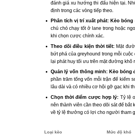
đánh giá xu hướng thi đấu hiện tại. Nh
định trong các vòng tiếp theo.
Phân tích vị trí xuất phát:
Kèo bóng 
chú chó chạy tốt ở lane trong hoặc ngo
khi chọn cược chính xác.
Theo dõi điều kiện thời tiết:
Mặt đườn
bứt phá của greyhound trong mỗi cuộc đ
lại phát huy tối ưu trên mặt đường khô 
Quản lý vốn thông minh:
Kèo bóng 
phần trăm tổng vốn mỗi trận để kiểm so
lâu dài và có nhiều cơ hội gỡ gạc khi th
Chọn thời điểm cược hợp lý:
Tỷ lệ 
nên thành viên cần theo dõi sát để bắt
về tỷ lệ thưởng có lợi cho người tham g
Loại kèo
Mức độ khó