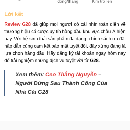
đồng/tháng
Kim trở lên
Lời kết
Review G28
đã giúp mọi người có cái nhìn toàn diện về
thương hiệu cá cược uy tín hàng đầu khu vực châu Á hiện
nay. Với hệ sinh thái sản phẩm đa dạng, chính sách ưu đãi
hấp dẫn cùng cam kết bảo mật tuyệt đối, đây xứng đáng là
lựa chọn hàng đầu. Hãy đăng ký tài khoản ngay hôm nay
để trải nghiệm những dịch vụ tuyệt vời từ
G28
.
Xem thêm:
Ceo Thắng Nguyễn
–
Người Đứng Sau Thành Công Của
Nhà Cái G28