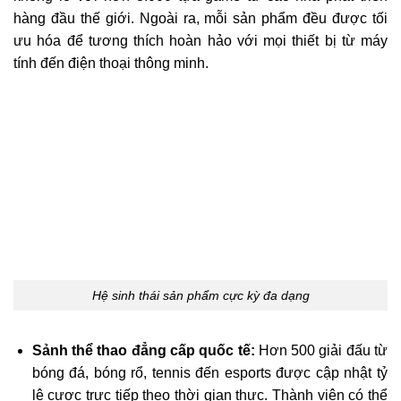
hàng đầu thế giới. Ngoài ra, mỗi sản phẩm đều được tối
ưu hóa để tương thích hoàn hảo với mọi thiết bị từ máy
tính đến điện thoại thông minh.
Hệ sinh thái sản phẩm cực kỳ đa dạng
Sảnh thể thao đẳng cấp quốc tế:
Hơn 500 giải đấu từ
bóng đá, bóng rổ, tennis đến esports được cập nhật tỷ
lệ cược trực tiếp theo thời gian thực. Thành viên có thể