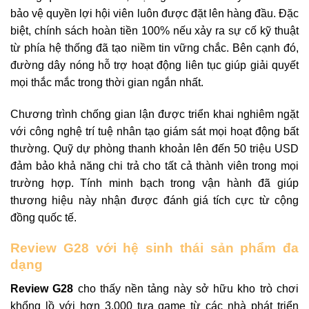
bảo vệ quyền lợi hội viên luôn được đặt lên hàng đầu. Đặc
biệt, chính sách hoàn tiền 100% nếu xảy ra sự cố kỹ thuật
từ phía hệ thống đã tạo niềm tin vững chắc. Bên cạnh đó,
đường dây nóng hỗ trợ hoạt động liên tục giúp giải quyết
mọi thắc mắc trong thời gian ngắn nhất.
Chương trình chống gian lận được triển khai nghiêm ngặt
với công nghệ trí tuệ nhân tạo giám sát mọi hoạt động bất
thường. Quỹ dự phòng thanh khoản lên đến 50 triệu USD
đảm bảo khả năng chi trả cho tất cả thành viên trong mọi
trường hợp. Tính minh bạch trong vận hành đã giúp
thương hiệu này nhận được đánh giá tích cực từ cộng
đồng quốc tế.
Review G28 với hệ sinh thái sản phẩm đa
dạng
Review G28
cho thấy nền tảng này sở hữu kho trò chơi
khổng lồ với hơn 3.000 tựa game từ các nhà phát triển