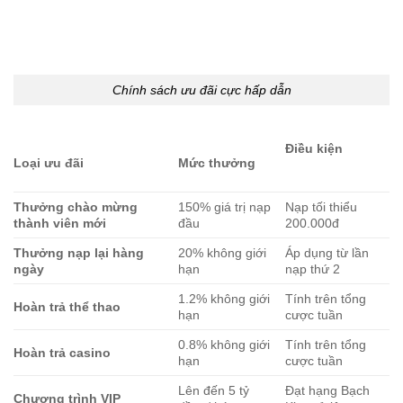
Chính sách ưu đãi cực hấp dẫn
Điều kiện
Loại ưu đãi
Mức thưởng
Thưởng chào mừng
150% giá trị nạp
Nạp tối thiểu
thành viên mới
đầu
200.000đ
Thưởng nạp lại hàng
20% không giới
Áp dụng từ lần
ngày
hạn
nạp thứ 2
1.2% không giới
Tính trên tổng
Hoàn trả thể thao
hạn
cược tuần
0.8% không giới
Tính trên tổng
Hoàn trả casino
hạn
cược tuần
Lên đến 5 tỷ
Đạt hạng Bạch
Chương trình VIP