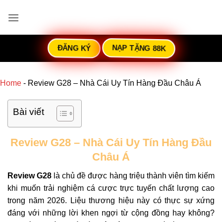
Bỏ
qua
nội
dung
ĐĂNG KÝ
NẠP TẶNG 88K
Home
-
Review G28 – Nhà Cái Uy Tín Hàng Đầu Châu Á
Bài viết
Review G28 – Nhà Cái Uy Tín Hàng Đầu
Châu Á
Review G28
là chủ đề được hàng triệu thành viên tìm kiếm
khi muốn trải nghiệm cá cược trực tuyến chất lượng cao
trong năm 2026. Liệu thương hiệu này có thực sự xứng
đáng với những lời khen ngợi từ cộng đồng hay không?