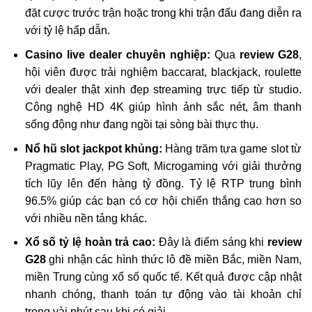
đặt cược trước trận hoặc trong khi trận đấu đang diễn ra
với tỷ lệ hấp dẫn.
Casino live dealer chuyên nghiệp:
Qua
review G28
,
hội viên được trải nghiệm baccarat, blackjack, roulette
với dealer thật xinh đẹp streaming trực tiếp từ studio.
Công nghệ HD 4K giúp hình ảnh sắc nét, âm thanh
sống động như đang ngồi tại sòng bài thực thụ.
Nổ hũ slot jackpot khủng:
Hàng trăm tựa game slot từ
Pragmatic Play, PG Soft, Microgaming với giải thưởng
tích lũy lên đến hàng tỷ đồng. Tỷ lệ RTP trung bình
96.5% giúp các bạn có cơ hội chiến thắng cao hơn so
với nhiều nền tảng khác.
Xổ số tỷ lệ hoàn trả cao:
Đây là điểm sáng khi
review
G28
ghi nhận các hình thức lô đề miền Bắc, miền Nam,
miền Trung cùng xổ số quốc tế. Kết quả được cập nhật
nhanh chóng, thanh toán tự động vào tài khoản chỉ
trong vài phút sau khi có giải.