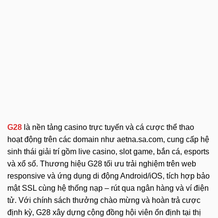
G28
là nền tảng casino trực tuyến và cá cược thể thao
hoạt động trên các domain như aetna.sa.com, cung cấp hệ
sinh thái giải trí gồm live casino, slot game, bắn cá, esports
và xổ số. Thương hiệu G28 tối ưu trải nghiệm trên web
responsive và ứng dụng di động Android/iOS, tích hợp bảo
mật SSL cùng hệ thống nạp – rút qua ngân hàng và ví điện
tử. Với chính sách thưởng chào mừng và hoàn trả cược
định kỳ, G28 xây dựng cộng đồng hội viên ổn định tại thị