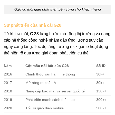
G28 có thời gian phát triển bền vững cho khách hàng
Sự phát triển của nhà cái G28
Từ khi ra mắt,
G 28
từng bước mở rộng thị trường và nâng
cấp hệ thống công nghệ nhằm đáp ứng lượng truy cập
ngày càng tăng. Tốc độ tăng trưởng nick game hoạt động
thể hiện rõ qua từng giai đoạn phát triển cụ thể.
Năm
Cột mốc nổi bật của G28
Số ID
2016
Chính thức vận hành hệ thống
30k+
2017
Mở rộng ra châu Á
80k+
2018
Nâng cấp bảo mật và server quốc tế
150k+
2019
Phát triển mạnh sảnh thể thao
300k+
2020
Tối ưu giao diện mobile
500k+