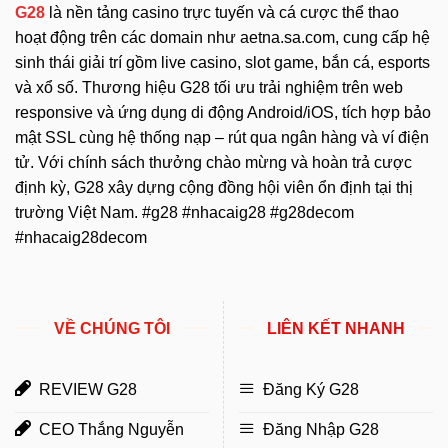
G28
là nền tảng casino trực tuyến và cá cược thể thao
hoạt động trên các domain như aetna.sa.com, cung cấp hệ
sinh thái giải trí gồm live casino, slot game, bắn cá, esports
và xổ số. Thương hiệu G28 tối ưu trải nghiệm trên web
responsive và ứng dụng di động Android/iOS, tích hợp bảo
mật SSL cùng hệ thống nạp – rút qua ngân hàng và ví điện
tử. Với chính sách thưởng chào mừng và hoàn trả cược
định kỳ, G28 xây dựng cộng đồng hội viên ổn định tại thị
trường Việt Nam. #g28 #nhacaig28 #g28decom
#nhacaig28decom
VỀ CHÚNG TÔI
LIÊN KẾT NHANH
REVIEW G28
Đăng Ký G28
CEO Thắng Nguyễn
Đăng Nhập G28