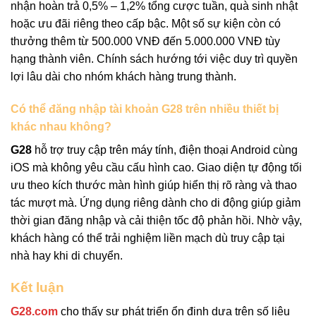
nhận hoàn trả 0,5% – 1,2% tổng cược tuần, quà sinh nhật
hoặc ưu đãi riêng theo cấp bậc. Một số sự kiện còn có
thưởng thêm từ 500.000 VNĐ đến 5.000.000 VNĐ tùy
hạng thành viên. Chính sách hướng tới việc duy trì quyền
lợi lâu dài cho nhóm khách hàng trung thành.
Có thể đăng nhập tài khoản G28 trên nhiều thiết bị
khác nhau không?
G28
hỗ trợ truy cập trên máy tính, điện thoại Android cùng
iOS mà không yêu cầu cấu hình cao. Giao diện tự động tối
ưu theo kích thước màn hình giúp hiển thị rõ ràng và thao
tác mượt mà. Ứng dụng riêng dành cho di động giúp giảm
thời gian đăng nhập và cải thiện tốc độ phản hồi. Nhờ vậy,
khách hàng có thể trải nghiệm liền mạch dù truy cập tại
nhà hay khi di chuyển.
Kết luận
G28.com
cho thấy sự phát triển ổn định dựa trên số liệu