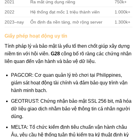
2021
Ra mắt ứng dụng riêng
750k+
2022
Hệ thống đạt mốc 1 triệu thành viên
1.000k+
2023–nay
Ổn định đa nền tảng, mở rộng server
1.300k+
Giấy phép hoạt động uy tín
Tính pháp lý và bảo mật là yếu tố then chốt giúp xây dựng
niềm tin với hội viên.
G28
công bố rõ ràng các chứng nhận
liên quan đến vận hành và bảo vệ dữ liệu.
PAGCOR: Cơ quan quản lý trò chơi tại Philippines,
giám sát hoạt động tài chính và đảm bảo quy trình vận
hành minh bạch.
GEOTRUST: Chứng nhận bảo mật SSL 256 bit, mã hóa
dữ liệu giao dịch nhằm bảo vệ thông tin cá nhân người
dùng.
MELTA: Tổ chức kiểm định tiêu chuẩn vận hành châu
Âu, yêu cầu hệ thống tuân thủ kiểm tra kỹ thuật định kỳ