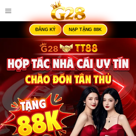
Bỏ
qua
nội
dung
ĐĂNG KÝ
NẠP TẶNG 88K