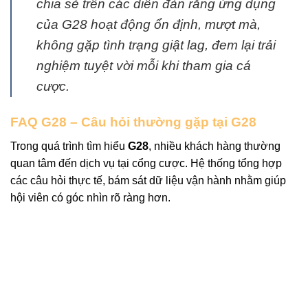
chia sẻ trên các diễn đàn rằng ứng dụng
của G28 hoạt động ổn định, mượt mà,
không gặp tình trạng giật lag, đem lại trải
nghiệm tuyệt vời mỗi khi tham gia cá
cược.
FAQ G28 – Câu hỏi thường gặp tại G28
Trong quá trình tìm hiểu
G28
, nhiều khách hàng thường
quan tâm đến dịch vụ tại cổng cược. Hệ thống tổng hợp
các câu hỏi thực tế, bám sát dữ liệu vận hành nhằm giúp
hội viên có góc nhìn rõ ràng hơn.