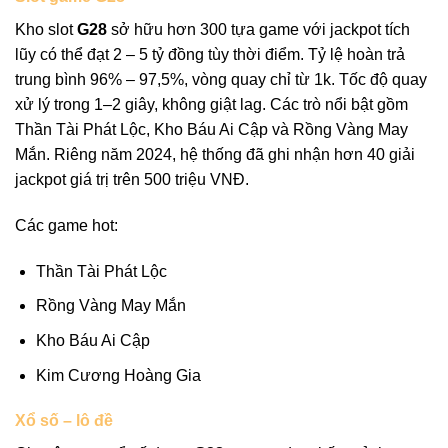
Kho slot
G28
sở hữu hơn 300 tựa game với jackpot tích
lũy có thể đạt 2 – 5 tỷ đồng tùy thời điểm. Tỷ lệ hoàn trả
trung bình 96% – 97,5%, vòng quay chỉ từ 1k. Tốc độ quay
xử lý trong 1–2 giây, không giật lag. Các trò nổi bật gồm
Thần Tài Phát Lộc, Kho Báu Ai Cập và Rồng Vàng May
Mắn. Riêng năm 2024, hệ thống đã ghi nhận hơn 40 giải
jackpot giá trị trên 500 triệu VNĐ.
Các game hot:
Thần Tài Phát Lộc
Rồng Vàng May Mắn
Kho Báu Ai Cập
Kim Cương Hoàng Gia
Xổ số – lô đề