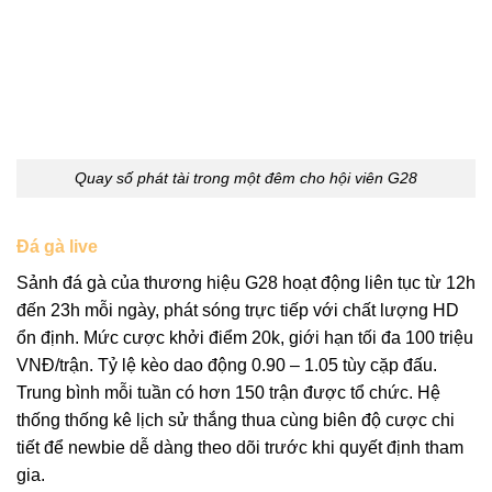
Quay số phát tài trong một đêm cho hội viên G28
Đá gà live
Sảnh đá gà của thương hiệu G28 hoạt động liên tục từ 12h
đến 23h mỗi ngày, phát sóng trực tiếp với chất lượng HD
ổn định. Mức cược khởi điểm 20k, giới hạn tối đa 100 triệu
VNĐ/trận. Tỷ lệ kèo dao động 0.90 – 1.05 tùy cặp đấu.
Trung bình mỗi tuần có hơn 150 trận được tổ chức. Hệ
thống thống kê lịch sử thắng thua cùng biên độ cược chi
tiết để newbie dễ dàng theo dõi trước khi quyết định tham
gia.