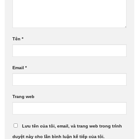
Tên
*
Email
*
Trang web
Lưu tên của tôi, email, và trang web trong trình
duyệt này cho lần bình luận kế tiếp của tôi.