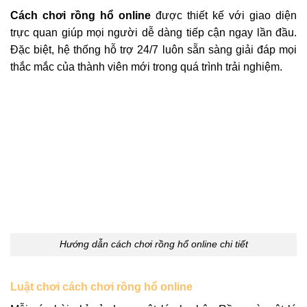
Cách chơi rồng hổ online
được thiết kế với giao diện
trực quan giúp mọi người dễ dàng tiếp cận ngay lần đầu.
Đặc biệt, hệ thống hỗ trợ 24/7 luôn sẵn sàng giải đáp mọi
thắc mắc của thành viên mới trong quá trình trải nghiệm.
Hướng dẫn cách chơi rồng hổ online chi tiết
Luật chơi cách chơi rồng hổ online