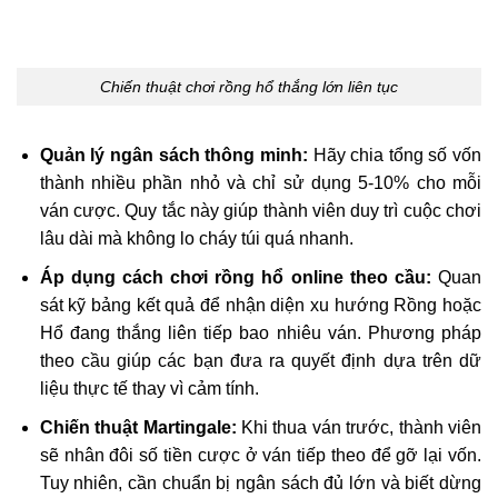
Chiến thuật chơi rồng hổ thắng lớn liên tục
Quản lý ngân sách thông minh:
Hãy chia tổng số vốn
thành nhiều phần nhỏ và chỉ sử dụng 5-10% cho mỗi
ván cược. Quy tắc này giúp thành viên duy trì cuộc chơi
lâu dài mà không lo cháy túi quá nhanh.
Áp dụng cách chơi rồng hổ online theo cầu:
Quan
sát kỹ bảng kết quả để nhận diện xu hướng Rồng hoặc
Hổ đang thắng liên tiếp bao nhiêu ván. Phương pháp
theo cầu giúp các bạn đưa ra quyết định dựa trên dữ
liệu thực tế thay vì cảm tính.
Chiến thuật Martingale:
Khi thua ván trước, thành viên
sẽ nhân đôi số tiền cược ở ván tiếp theo để gỡ lại vốn.
Tuy nhiên, cần chuẩn bị ngân sách đủ lớn và biết dừng