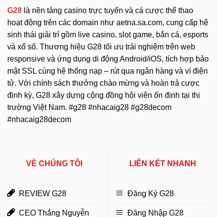
G28
là nền tảng casino trực tuyến và cá cược thể thao
hoạt động trên các domain như aetna.sa.com, cung cấp hệ
sinh thái giải trí gồm live casino, slot game, bắn cá, esports
và xổ số. Thương hiệu G28 tối ưu trải nghiệm trên web
responsive và ứng dụng di động Android/iOS, tích hợp bảo
mật SSL cùng hệ thống nạp – rút qua ngân hàng và ví điện
tử. Với chính sách thưởng chào mừng và hoàn trả cược
định kỳ, G28 xây dựng cộng đồng hội viên ổn định tại thị
trường Việt Nam. #g28 #nhacaig28 #g28decom
#nhacaig28decom
VỀ CHÚNG TÔI
LIÊN KẾT NHANH
REVIEW G28
Đăng Ký G28
CEO Thắng Nguyễn
Đăng Nhập G28