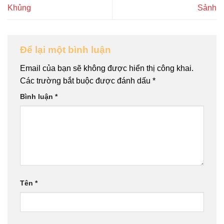
Khủng
Sảnh
Để lại một bình luận
Email của bạn sẽ không được hiển thị công khai.
Các trường bắt buộc được đánh dấu
*
Bình luận
*
Tên
*