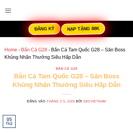
Bỏ
qua
nội
dung
ĐĂNG KÝ
NẠP TẶNG 88K
Home
-
Bắn Cá G28
-
Bắn Cá Tam Quốc G28 – Săn Boss
Khủng Nhận Thưởng Siêu Hấp Dẫn
BẮN CÁ G28
Bắn Cá Tam Quốc G28 – Săn Boss
Khủng Nhận Thưởng Siêu Hấp Dẫn
ĐĂNG VÀO
THÁNG 2 5, 2026
BỞI
SEOVIETNAM
05
Th2