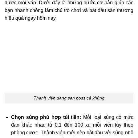
được mỗi ván. Dưới đây là những bước cơ bản giúp các
bạn nhanh chóng làm chủ trò chơi và bắt đầu săn thưởng
hiệu quả ngay hôm nay.
Thành viên đang săn boss cá khủng
Chọn súng phù hợp túi tiền:
Mỗi loại súng có mức
đạn khác nhau từ 0.1 đến 100 xu mỗi viên tùy theo
phòng cược. Thành viên mới nên bắt đầu với súng nhỏ