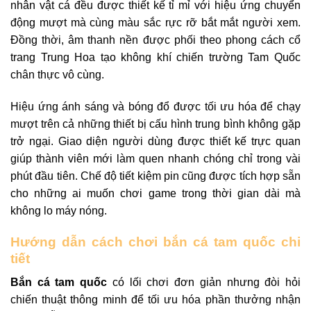
nhân vật cá đều được thiết kế tỉ mỉ với hiệu ứng chuyển
động mượt mà cùng màu sắc rực rỡ bắt mắt người xem.
Đồng thời, âm thanh nền được phối theo phong cách cổ
trang Trung Hoa tạo không khí chiến trường Tam Quốc
chân thực vô cùng.
Hiệu ứng ánh sáng và bóng đổ được tối ưu hóa để chạy
mượt trên cả những thiết bị cấu hình trung bình không gặp
trở ngại. Giao diện người dùng được thiết kế trực quan
giúp thành viên mới làm quen nhanh chóng chỉ trong vài
phút đầu tiên. Chế độ tiết kiệm pin cũng được tích hợp sẵn
cho những ai muốn chơi game trong thời gian dài mà
không lo máy nóng.
Hướng dẫn cách chơi bắn cá tam quốc chi
tiết
Bắn cá tam quốc
có lối chơi đơn giản nhưng đòi hỏi
chiến thuật thông minh để tối ưu hóa phần thưởng nhận