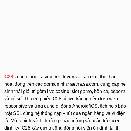
G28
là nền tảng casino trực tuyến và cá cược thể thao
hoạt động trên các domain như aetna.sa.com, cung cấp hệ
sinh thái giải trí gồm live casino, slot game, bắn cá, esports
và xổ số. Thương hiệu G28 tối ưu trải nghiệm trên web
responsive và ứng dụng di động Android/iOS, tích hợp bảo
mật SSL cùng hệ thống nạp – rút qua ngân hàng và ví điện
tử. Với chính sách thưởng chào mừng và hoàn trả cược
định kỳ, G28 xây dựng cộng đồng hội viên ổn định tại thị