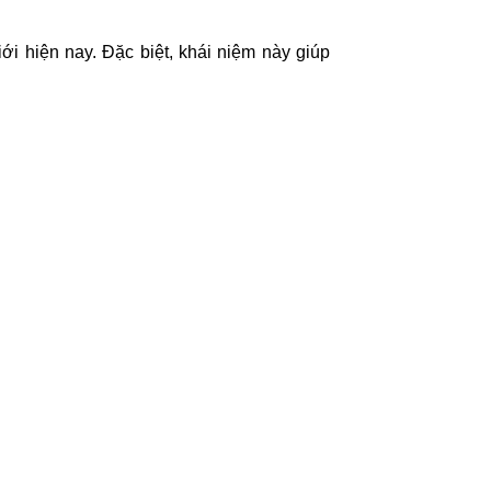
giới hiện nay. Đặc biệt, khái niệm này giúp