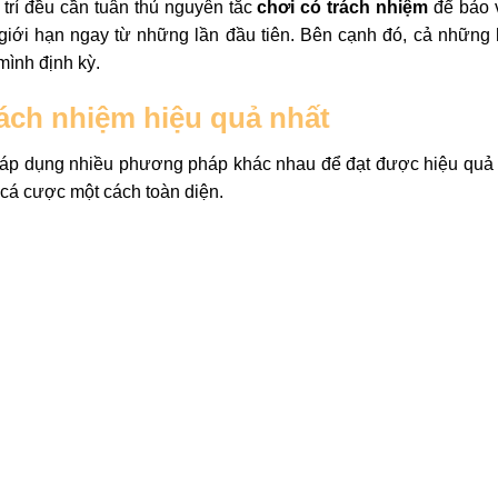
 trí đều cần tuân thủ nguyên tắc
chơi có trách nhiệm
để bảo v
p giới hạn ngay từ những lần đầu tiên. Bên cạnh đó, cả nhữn
mình định kỳ.
ách nhiệm hiệu quả nhất
áp dụng nhiều phương pháp khác nhau để đạt được hiệu quả tố
 cá cược một cách toàn diện.