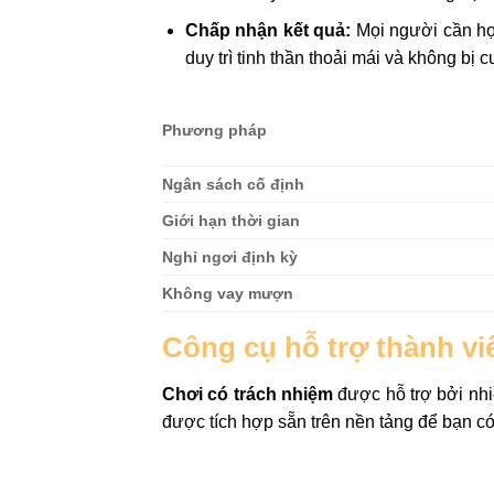
Chấp nhận kết quả:
Mọi người cần học
duy trì tinh thần thoải mái và không bị
Phương pháp
Ngân sách cố định
Giới hạn thời gian
Nghỉ ngơi định kỳ
Không vay mượn
Công cụ hỗ trợ thành vi
Chơi có trách nhiệm
được hỗ trợ bởi nhiề
được tích hợp sẵn trên nền tảng để bạn có