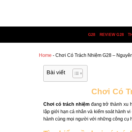
Bỏ
qua
nội
dung
G28
REVIEW G28
T
Home
-
Chơi Có Trách Nhiệm G28 – Nguyê
Bài viết
Chơi Có T
Chơi có trách nhiệm
đang trở thành xu h
lập giới hạn cá nhân và kiểm soát hành vi
hành cùng mọi người với những công cụ hỗ 