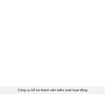
Công cụ hỗ trợ thành viên kiểm soát hoạt động