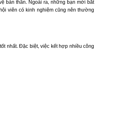
ệ bản thân. Ngoài ra, những bạn mới bắt
g hội viên có kinh nghiệm cũng nên thường
t nhất. Đặc biệt, việc kết hợp nhiều công