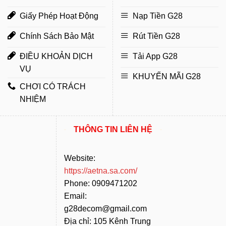
Giấy Phép Hoạt Động
Nạp Tiền G28
Chính Sách Bảo Mật
Rút Tiền G28
ĐIỀU KHOẢN DỊCH
Tải App G28
VỤ
KHUYẾN MÃI G28
CHƠI CÓ TRÁCH
NHIỆM
THÔNG TIN LIÊN HỆ
Website:
https://aetna.sa.com/
Phone: 0909471202
Email:
g28decom@gmail.com
Địa chỉ: 105 Kênh Trung